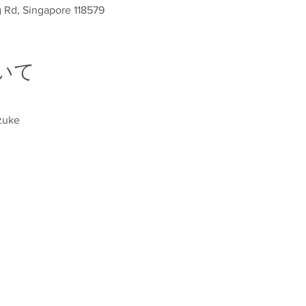
g Rd, Singapore 118579
いて
zuke