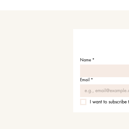
Name
*
Email
*
I want to subscribe t