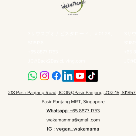
3サウスブオナビスタロード、＃01-28、
3サ
S118136
S1181
+65 8877 1753
+65 8
JC@Back2BasicLiving.com
JC@B
218 Pasir Panjang Road, ICON@Pasir Panjang, #02-15, S11857
Pasir Panjang MRT, Singapore
Whatsapp:
+65 8877 1753
wakamamma@gmail.com
IG : vegan_wakamama