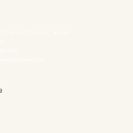
ウスブオナビスタロード、＃01-28、
36
877 1753
ack2BasicLiving.com
9