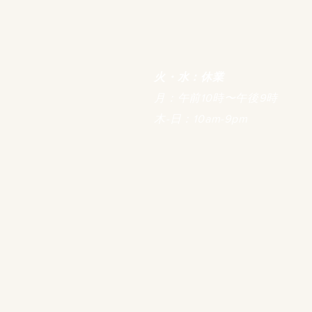
火・水：休業
月：午前10時〜午後9時
木-日：10am-9pm