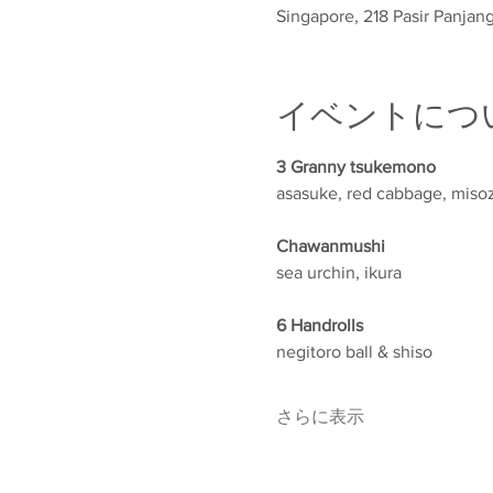
Singapore, 218 Pasir Panjan
イベントにつ
3 Granny tsukemono
asasuke, red cabbage, miso
Chawanmushi
sea urchin, ikura
6 Handrolls
negitoro ball & shiso
さらに表示