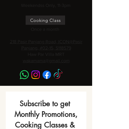
Weekendss Only, 11-3pm
Cooking Class
Once a month
218 Pasir Panjang Road, ICON@Pasir
Panjang, #02-15, S118579
Haw Par Villa MRT
wakamama@gmail.com
Subscribe to get 
Monthly Promotions,
Cooking Classes & 