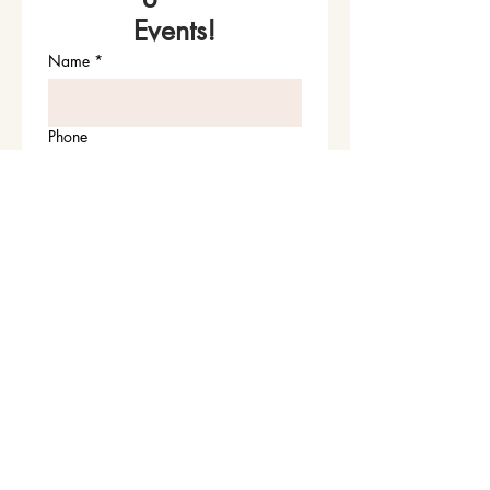
Events!
Name
*
Phone
Email
*
Join Our Mailing List
I want to subscribe to your 
mailing list.