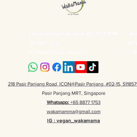
3 South Buona Vista Road, #01-28, S118136
3 Sou
+65 8877 1753
+65 8
JC@Back2BasicLiving.com
JC@B
218 Pasir Panjang Road, ICON@Pasir Panjang, #02-15, S11857
Pasir Panjang MRT, Singapore
Whatsapp:
+65 8877 1753
wakamamma@gmail.com
IG : vegan_wakamama