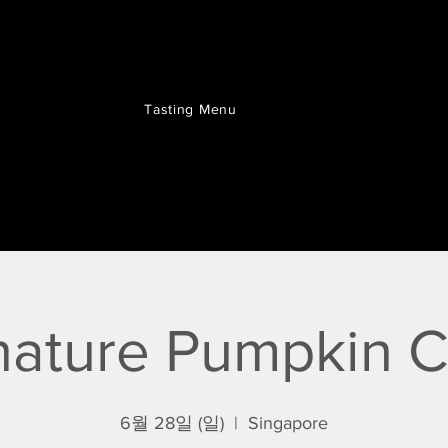
Tasting Menu
nature Pumpkin C
6월 28일 (일)
  |  
Singapore