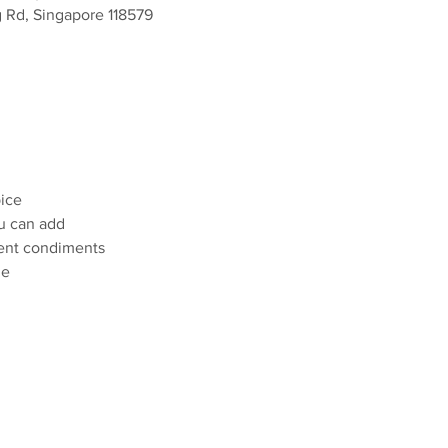
g Rd, Singapore 118579
pice
u can add
rent condiments
ge