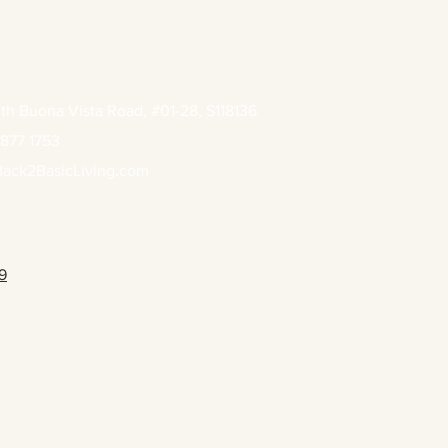
th Buona Vista Road, #01-28, S118136
877 1753
ack2BasicLiving.com
9